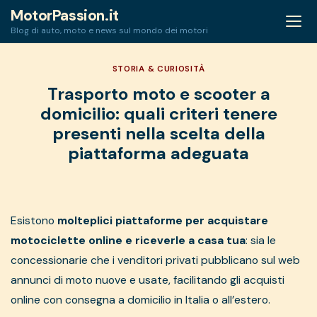
Skip
MotorPassion.it
to
Blog di auto, moto e news sul mondo dei motori
content
STORIA & CURIOSITÀ
Trasporto moto e scooter a
domicilio: quali criteri tenere
presenti nella scelta della
piattaforma adeguata
Esistono
molteplici piattaforme per acquistare
motociclette online e riceverle a casa tua
: sia le
concessionarie che i venditori privati pubblicano sul web
annunci di moto nuove e usate, facilitando gli acquisti
online con consegna a domicilio in Italia o all’estero.