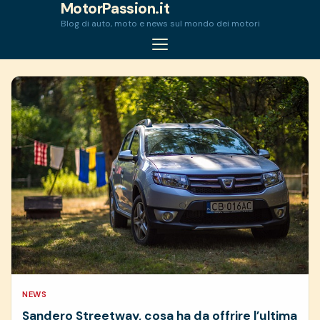
MotorPassion.it
Skip
Blog di auto, moto e news sul mondo dei motori
to
content
NEWS
Sandero Streetway, cosa ha da offrire l’ultima